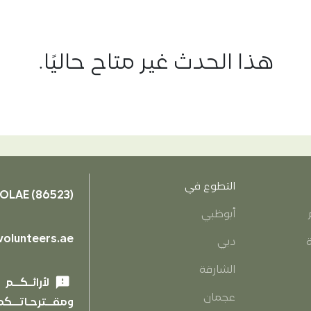
هذا الحدث غير متاح حاليًا.
التطوع في
OLAE (86523)
أبوظبي
olunteers.ae
ة
دبي
الشارقة
feedback
لأرائـكــم
عجمان
ومقــترحـاتــكم