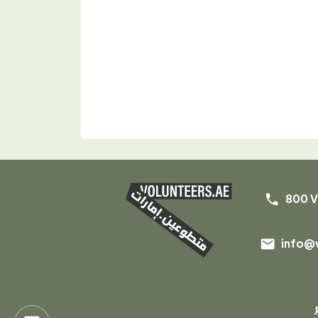
phone
800 V
email
info@v