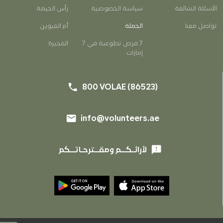
الأسئلة الشائعة
سياسة الخصوصية
رأس الخيمة
EN
AR
تواصل معنا
الحملة
أم القيوين
7 فرص تطوعية في 7
الفجيرة
إمارات
phone
800 VOLAE (86523)
email
info@volunteers.ae
phone
800 VOLAE (86523)
email
info@volunteers.ae
feedback
لأرائـكــم ومقــترحـاتــكم