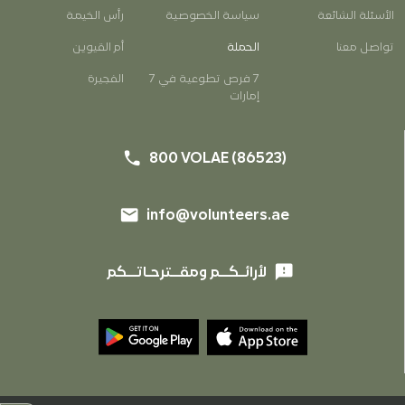
الأسئلة الشائعة
سياسة الخصوصية
رأس الخيمة
EN
AR
تواصل معنا
الحملة
أم القيوين
7 فرص تطوعية في 7
الفجيرة
إمارات
phone
800 VOLAE (86523)
email
info@volunteers.ae
phone
800 VOLAE (86523)
email
info@volunteers.ae
feedback
لأرائـكــم ومقــترحـاتــكم