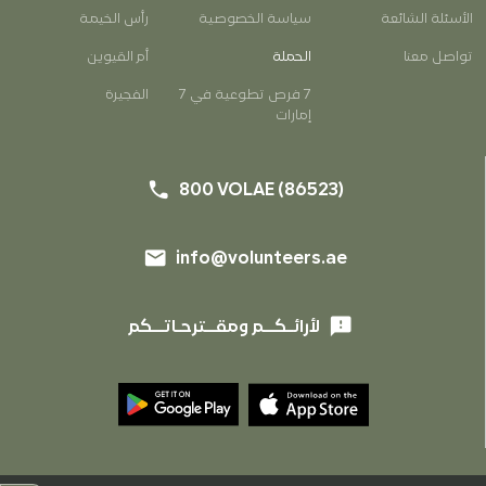
الأسئلة الشائعة
سياسة الخصوصية
رأس الخيمة
EN
AR
تواصل معنا
الحملة
أم القيوين
7 فرص تطوعية في 7
الفجيرة
إمارات
phone
800 VOLAE (86523)
email
info@volunteers.ae
phone
800 VOLAE (86523)
email
info@volunteers.ae
feedback
لأرائـكــم ومقــترحـاتــكم