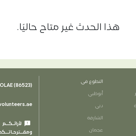
هذا الحدث غير متاح حاليًا.
التطوع في
OLAE (86523)
أبوظبي
olunteers.ae
ة
دبي
الشارقة
feedback
لأرائـكــم
عجمان
ومقــترحـاتــكم