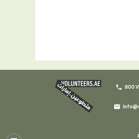
phone
800 V
email
info@v