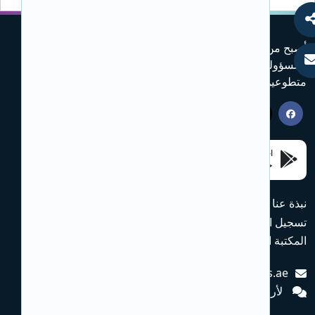
أصبح من السهل جداً الانضمام إلى مجموعة من المتطوعين
المسؤولين، وأن تطلع على كل ما هو جديد من خلال منصة
متطوعين.امارات
احصل عليه
حمل الملف على
جوجل بلاي
متجر التطبيقات
نبذة عنا
الفرص
التطوع في أبوظبي
تسجيل الدخول
الأسئلة الشائعة
سياسة الخصوصية
المكتبة الافتراضية
800-VOLAE (86523)
info@volunteers.ae
لأرائـكــم ومقــترحـاتــكم