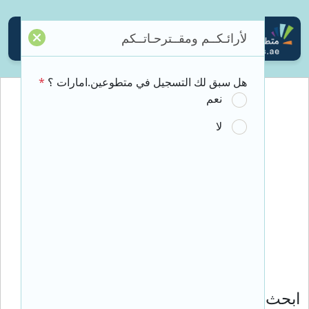
لأرائـكــم ومقــترحـاتــكم
تسجيل الدخول
هل سبق لك التسجيل في متطوعين.امارات ؟
*
نعم
لا
ابحث