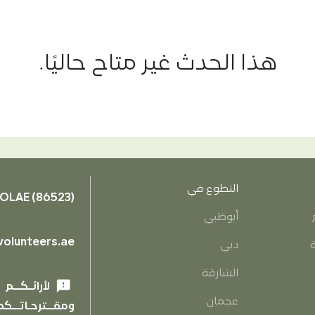
هذا الحدث غير متاح حاليًا.
التطوع في
OLAE (86523)
أبوظبي
olunteers.ae
ة
دبي
الشارقة
feedback
لأرائـكــم
عجمان
ومقــترحـاتــكم