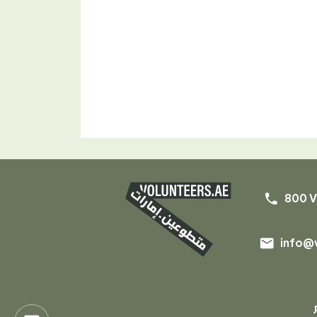
phone
800 V
email
info@v