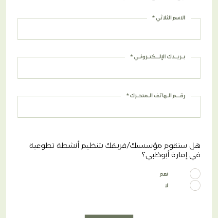
phone
800 VOLAE (86523)
الاسم الثلاثي *
email
info@volunteers.ae
بـريـدك الإلــكتـرونـي *
رقــم الـهاتف الـمتحـرك *
هل ستقوم مؤسستك/فريقك بتنظيم أنشطة تطوعية
في إمارة أبوظبي؟
نعم
لا