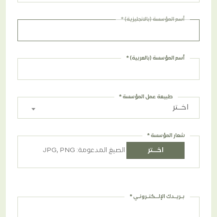
diversity_2
الشركاء
أسم المؤسسة (بالانجليزية) *
أسم المؤسسة (بالعربية) *
طبيعة عمل المؤسسة *
اخــتر
شعار المؤسسة *
اخــتر
الصيغ المدعومة: JPG, PNG
بـريـدك الإلــكتـرونـي *