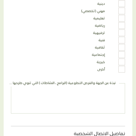
دينية
مهني (تخصصي)
تعليمية
رياضية
ترفيهية
فنية
ثقافية
إجتماعية
خيرية
أخرى
نبذة عن الجهة والفرص التطوعية (البرامج ، النشاطات ) التي تنوي طرحها في المنصة *
EN
AR
تفاصيل الاتصال الشخصية