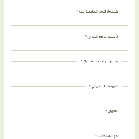
كــلـمة الـسر الـخاصـة بـك *
تأكـيد الـرقم الـسري *
رقــم الـهاتف الـمتحـرك *
الموقع الالكتروني *
العنوان *
نوع النشاطات: *