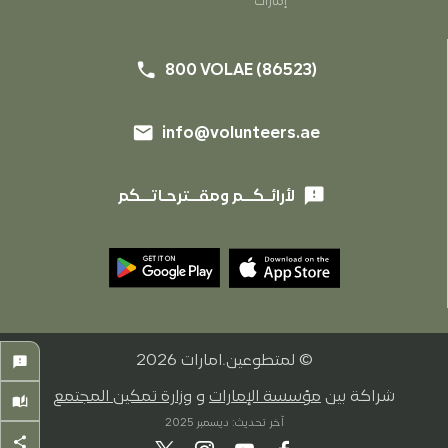
إمارات
phone
800 VOLAE (86523)
email
info@volunteers.ae
feedback
لأرائـكــم ومقــترحـاتــكم
close
© لمتطوعين.امارات
2026
feedback
شراكة بين
مؤسسة الإمارات
و
وزارة تمكين المجتمع
auto_stories
هل سبق لك التسجيل في متطوعين.امارات ؟
*
آخر تحديث: ديسمبر 2025
نعم
share