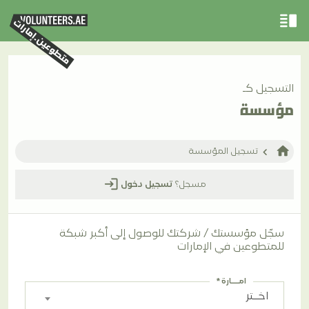
vertical_split
تسجيل الدخول
التسجيل كـ
person
business
groups
مؤسسة
المتطوعين
المؤسسات
الفرق التطوعية
home
تسجيل المؤسسة
home
الصفحة الرئيسية
login
مسجل؟
تسجيل دخول
volunteer_activism
نبذة عنا
سجّل مؤسستك / شركتك للوصول إلى أكبر شبكة
place
التطوع في
للمتطوعين في الإمارات
امـــارة *
view_carousel
الفرص
اخــتر