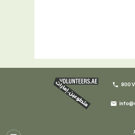
phone
800 V
email
info@v