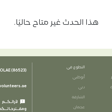
هذا الحدث غير متاح حاليًا.
التطوع في
OLAE (86523)
أبوظبي
olunteers.ae
ة
دبي
الشارقة
feedback
لأرائـكــم
عجمان
ومقــترحـاتــكم