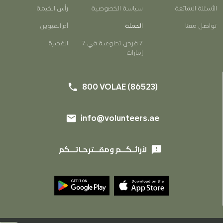
الأسئلة الشائعة
سياسة الخصوصية
رأس الخيمة
EN
AR
تواصل معنا
الحملة
أم القيوين
7 فرص تطوعية في 7
الفجيرة
إمارات
phone
800 VOLAE (86523)
email
info@volunteers.ae
phone
800 VOLAE (86523)
email
info@volunteers.ae
feedback
لأرائـكــم ومقــترحـاتــكم