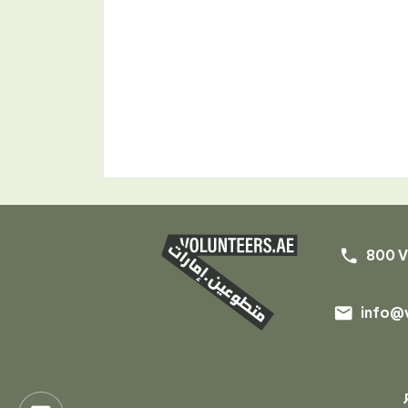
phone
800 V
email
info@v