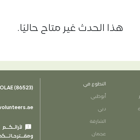
هذا الحدث غير متاح حاليًا.
التطوع في
OLAE (86523)
أبوظبي
olunteers.ae
ة
دبي
الشارقة
feedback
لأرائـكــم
عجمان
ومقــترحـاتــكم