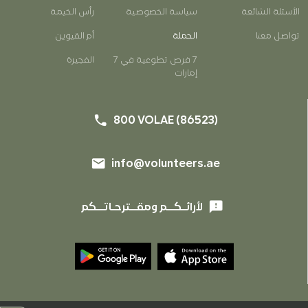
الأسئلة الشائعة
سياسة الخصوصية
رأس الخيمة
EN
AR
تواصل معنا
الحملة
أم القيوين
7 فرص تطوعية في 7
الفجيرة
إمارات
phone
800 VOLAE (86523)
email
info@volunteers.ae
phone
800 VOLAE (86523)
email
info@volunteers.ae
feedback
لأرائـكــم ومقــترحـاتــكم